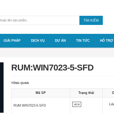
TÌM KIẾM
GIẢI PHÁP
DỊCH VỤ
DỰ ÁN
TIN TỨC
HỖ TRỢ
RUM:WIN7023-5-SFD
TỔNG QUAN
Mã SP
Trạng thái
G
Liê
NEW
RUM:WIN7023-5-SFD