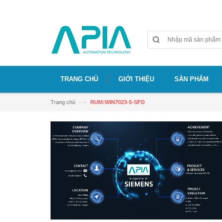
Chào mừng bạn đã đến với website APIA
TRANG CHỦ
GIỚI THIỆU
SẢN PHẨM
—›
Trang chủ
RUM:WIN7023-5-SFD