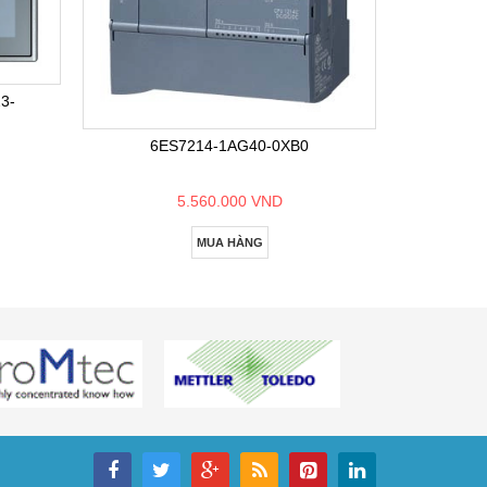
6E
3-
6ES7214-1AG40-0XB0
5.560.000 VND
MUA HÀNG