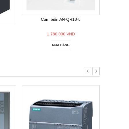
Bộ lập
Cảm biến AN-QR18-8
1.780.000 VND
MUA HÀNG