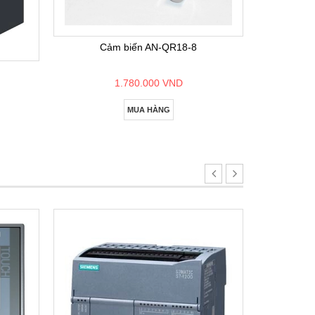
Bộ lập
Cảm biến AN-QR18-8
1.780.000 VND
MUA HÀNG