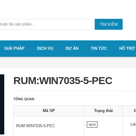
TÌM KIẾM
GIẢI PHÁP
DỊCH VỤ
DỰ ÁN
TIN TỨC
HỖ TRỢ
RUM:WIN7035-5-PEC
TỔNG QUAN
Mã SP
Trạng thái
G
Liê
NEW
RUM:WIN7035-5-PEC