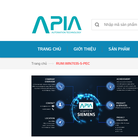
Chào mừng bạn đã đến với website APIA
TRANG CHỦ
GIỚI THIỆU
SẢN PHẨM
—›
Trang chủ
RUM:WIN7035-5-PEC