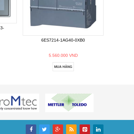
6E
3-
6ES7214-1AG40-0XB0
5.560.000 VND
MUA HÀNG