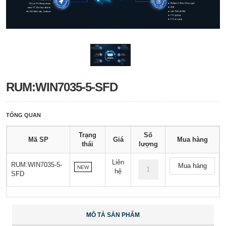
RUM:WIN7035-5-SFD
TỔNG QUAN
Trạng
Số
Mã SP
Giá
Mua hàng
thái
lượng
Liên
RUM:WIN7035-5-
Mua hàng
NEW
hệ
SFD
MÔ TẢ SẢN PHẨM