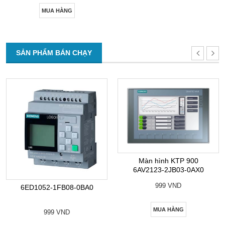
MUA HÀNG
SẢN PHẨM BÁN CHẠY
Màn hình KTP 900
6AV2123-2JB03-0AX0
999 VND
6ED1052-1FB08-0BA0
MUA HÀNG
999 VND