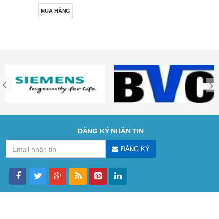
MUA HÀNG
ĐĂNG KÝ NHẬN TIN
ĐĂNG KÝ