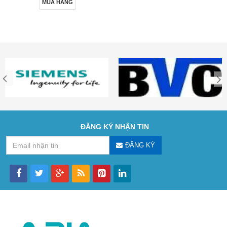
MUA HÀNG
ĐĂNG KÝ NHẬN TIN
ĐĂNG KÝ