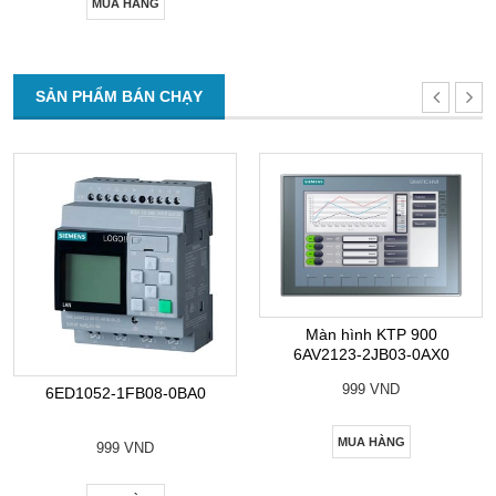
MUA HÀNG
SẢN PHẨM BÁN CHẠY
Màn hình KTP 900
6AV2123-2JB03-0AX0
999 VND
6ED1052-1FB08-0BA0
MUA HÀNG
999 VND