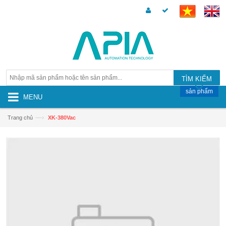
TÌM KIẾM
sản phẩm
MENU
—›
Trang chủ
XK-380Vac